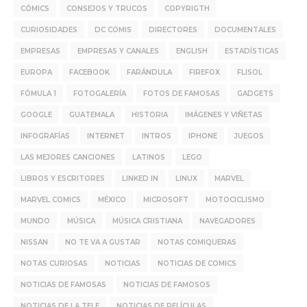
CÓMICS
CONSEJOS Y TRUCOS
COPYRIGTH
CURIOSIDADES
DC COMIS
DIRECTORES
DOCUMENTALES
EMPRESAS
EMPRESAS Y CANALES
ENGLISH
ESTADÍSTICAS
EUROPA
FACEBOOK
FARÁNDULA
FIREFOX
FLISOL
FÓMULA 1
FOTOGALERÍA
FOTOS DE FAMOSAS
GADGETS
GOOGLE
GUATEMALA
HISTORIA
IMÁGENES Y VIÑETAS
INFOGRAFÍAS
INTERNET
INTROS
IPHONE
JUEGOS
LAS MEJORES CANCIONES
LATINOS
LEGO
LIBROS Y ESCRITORES
LINKED IN
LINUX
MARVEL
MARVEL COMICS
MÉXICO
MICROSOFT
MOTOCICLISMO
MUNDO
MÚSICA
MÚSICA CRISTIANA
NAVEGADORES
NISSAN
NO TE VA A GUSTAR
NOTAS COMIQUERAS
NOTAS CURIOSAS
NOTICIAS
NOTICIAS DE COMICS
NOTICIAS DE FAMOSAS
NOTICIAS DE FAMOSOS
NOTICIAS DE LA TELE
NOTICIAS DE PELÍCULAS