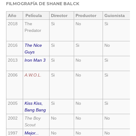
FILMOGRAFÍA DE SHANE BALCK
Año
Película
Director
Productor
Guionista
A
2018
The
Si
No
Si
N
Predator
2016
The Nice
Si
Si
No
N
Guys
2013
Iron Man 3
Si
No
Si
N
2006
A.W.O.L.
Si
No
Si
N
2005
Kiss Kiss,
Si
No
Si
N
Bang Bang
2002
The Boy
No
No
No
S
Scout
1997
Mejor...
No
No
No
S