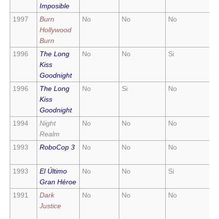
Imposible
1997
Burn
No
No
No
S
Hollywood
Burn
1996
The Long
No
No
Si
N
Kiss
Goodnight
1996
The Long
No
Si
No
N
Kiss
Goodnight
1994
Night
No
No
No
S
Realm
1993
RoboCop 3
No
No
No
S
1993
El Último
No
No
Si
N
Gran Héroe
1991
Dark
No
No
No
S
Justice