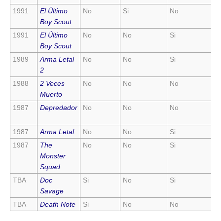
1991
El Último
No
Si
No
N
Boy Scout
1991
El Último
No
No
Si
N
Boy Scout
1989
Arma Letal
No
No
Si
N
2
1988
2 Veces
No
No
No
S
Muerto
1987
Depredador
No
No
No
S
1987
Arma Letal
No
No
Si
N
1987
The
No
No
Si
N
Monster
Squad
TBA
Doc
Si
No
Si
N
Savage
TBA
Death Note
Si
No
No
N