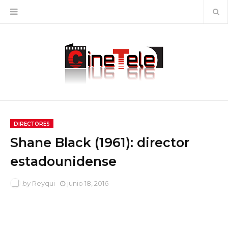
DIRECTORES
Shane Black (1961): director
estadounidense
by
Reyqui
junio 18, 2016