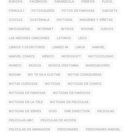
EUROPA
FACEBOOK
FARÁNDULA
FIREFOX
FLISOL
FÓMULA 1
FOTOGALERÍA
FOTOS DE FAMOSAS
GADGETS
GOOGLE
GUATEMALA
HISTORIA
IMÁGENES Y VIÑETAS
INFOGRAFÍAS
INTERNET
INTROS
IPHONE
JUEGOS
LAS MEJORES CANCIONES
LATINOS
LEGO
LIBROS Y ESCRITORES
LINKED IN
LINUX
MARVEL
MARVEL COMICS
MÉXICO
MICROSOFT
MOTOCICLISMO
MUNDO
MÚSICA
MÚSICA CRISTIANA
NAVEGADORES
NISSAN
NO TE VA A GUSTAR
NOTAS COMIQUERAS
NOTAS CURIOSAS
NOTICIAS
NOTICIAS DE COMICS
NOTICIAS DE FAMOSAS
NOTICIAS DE FAMOSOS
NOTICIAS DE LA TELE
NOTICIAS DE PELÍCULAS
NOTICIAS DE SERIES
OCIO
ONE DIRECTION
PELÍCULAS
PELÍCULAS ABC
PELÍCULAS DE ACCIÓN
PELÍCULAS DE ANIMACIÓN
PERSONAJES
PERSONAJES MARVEL