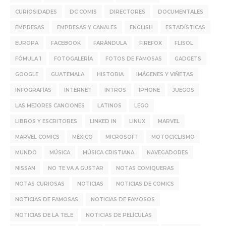
CURIOSIDADES
DC COMIS
DIRECTORES
DOCUMENTALES
EMPRESAS
EMPRESAS Y CANALES
ENGLISH
ESTADÍSTICAS
EUROPA
FACEBOOK
FARÁNDULA
FIREFOX
FLISOL
FÓMULA 1
FOTOGALERÍA
FOTOS DE FAMOSAS
GADGETS
GOOGLE
GUATEMALA
HISTORIA
IMÁGENES Y VIÑETAS
INFOGRAFÍAS
INTERNET
INTROS
IPHONE
JUEGOS
LAS MEJORES CANCIONES
LATINOS
LEGO
LIBROS Y ESCRITORES
LINKED IN
LINUX
MARVEL
MARVEL COMICS
MÉXICO
MICROSOFT
MOTOCICLISMO
MUNDO
MÚSICA
MÚSICA CRISTIANA
NAVEGADORES
NISSAN
NO TE VA A GUSTAR
NOTAS COMIQUERAS
NOTAS CURIOSAS
NOTICIAS
NOTICIAS DE COMICS
NOTICIAS DE FAMOSAS
NOTICIAS DE FAMOSOS
NOTICIAS DE LA TELE
NOTICIAS DE PELÍCULAS