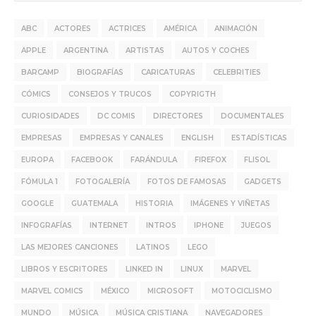
ABC
ACTORES
ACTRICES
AMÉRICA
ANIMACIÓN
APPLE
ARGENTINA
ARTISTAS
AUTOS Y COCHES
BARCAMP
BIOGRAFÍAS
CARICATURAS
CELEBRITIES
CÓMICS
CONSEJOS Y TRUCOS
COPYRIGTH
CURIOSIDADES
DC COMIS
DIRECTORES
DOCUMENTALES
EMPRESAS
EMPRESAS Y CANALES
ENGLISH
ESTADÍSTICAS
EUROPA
FACEBOOK
FARÁNDULA
FIREFOX
FLISOL
FÓMULA 1
FOTOGALERÍA
FOTOS DE FAMOSAS
GADGETS
GOOGLE
GUATEMALA
HISTORIA
IMÁGENES Y VIÑETAS
INFOGRAFÍAS
INTERNET
INTROS
IPHONE
JUEGOS
LAS MEJORES CANCIONES
LATINOS
LEGO
LIBROS Y ESCRITORES
LINKED IN
LINUX
MARVEL
MARVEL COMICS
MÉXICO
MICROSOFT
MOTOCICLISMO
MUNDO
MÚSICA
MÚSICA CRISTIANA
NAVEGADORES