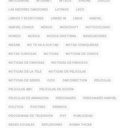
INFOGRAFÍAS
INTERNET
INTROS
IPHONE
JUEGOS
LAS MEJORES CANCIONES
LATINOS
LEGO
LIBROS Y ESCRITORES
LINKED IN
LINUX
MARVEL
MARVEL COMICS
MÉXICO
MICROSOFT
MOTOCICLISMO
MUNDO
MÚSICA
MÚSICA CRISTIANA
NAVEGADORES
NISSAN
NO TE VA A GUSTAR
NOTAS COMIQUERAS
NOTAS CURIOSAS
NOTICIAS
NOTICIAS DE COMICS
NOTICIAS DE FAMOSAS
NOTICIAS DE FAMOSOS
NOTICIAS DE LA TELE
NOTICIAS DE PELÍCULAS
NOTICIAS DE SERIES
OCIO
ONE DIRECTION
PELÍCULAS
PELÍCULAS ABC
PELÍCULAS DE ACCIÓN
PELÍCULAS DE ANIMACIÓN
PERSONAJES
PERSONAJES MARVEL
POLÍTICA
POSTERS
PREMIOS
PROGRAMAS DE TELEVISIÓN
PSY
PUBLICIDAD
REDES SOCIALES
REFLEXIONES
ROBIN THICKE