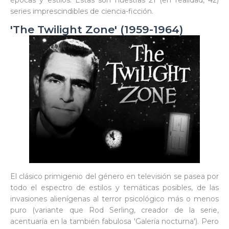
épocas y estilos. Estas son nuestras 21 (en realidad, 42)
series imprescindibles de ciencia-ficción.
'The Twilight Zone' (1959-1964)
El clásico primigenio del género en televisión se pasea por
todo el espectro de estilos y temáticas posibles, de las
invasiones alienígenas al terror psicológico más o menos
puro (variante que Rod Serling, creador de la serie,
acentuaría en la también fabulosa 'Galería nocturna'). Pero