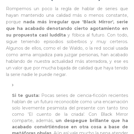
Rompemos un poco la regla de hablar de series que
hayan mantenido una calidad más o menos constante,
porque
nada más irregular que 'Black Mirror', serie
que ha acabado denotando cierto agotamiento en
su propuesta casi luddita
y fóbica al futuro. Con todo,
sigue teniendo episodios soberbios y muy certeros.
Algunos de ellos, como el de Waldo, o la red social usada
como arma arrojadiza para juzgar personas, han acabado
hablando de nuestra actualidad más aterradora, y ese es
un valor que por mucha bajada de calidad que haya tenido
la serie nadie le puede negar.
Si te gusta:
Pocas series de ciencia-ficción recientes
hablan de un futuro reconocible como una encarnación
solo levemente pesimista del presente con tanto tino
como 'El cuento de la criada'. Con Black Mirror
comparte, además,
un despegue brillante que ha
acabado convirtiéndose en otra cosa a base de
metáforas obvias
. Aún así vale mucho la pena atender