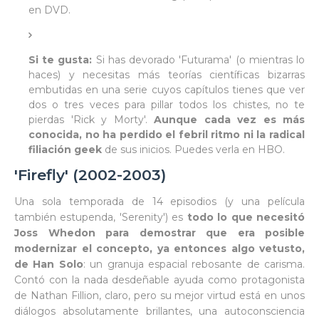
en DVD.
Si te gusta:
Si has devorado 'Futurama' (o mientras lo
haces) y necesitas más teorías científicas bizarras
embutidas en una serie cuyos capítulos tienes que ver
dos o tres veces para pillar todos los chistes, no te
pierdas 'Rick y Morty'.
Aunque cada vez es más
conocida, no ha perdido el febril ritmo ni la radical
filiación geek
de sus inicios. Puedes verla en HBO.
'Firefly' (2002-2003)
Una sola temporada de 14 episodios (y una película
también estupenda, 'Serenity') es
todo lo que necesitó
Joss Whedon para demostrar que era posible
modernizar el concepto, ya entonces algo vetusto,
de Han Solo
: un granuja espacial rebosante de carisma.
Contó con la nada desdeñable ayuda como protagonista
de Nathan Fillion, claro, pero su mejor virtud está en unos
diálogos absolutamente brillantes, una autoconsciencia