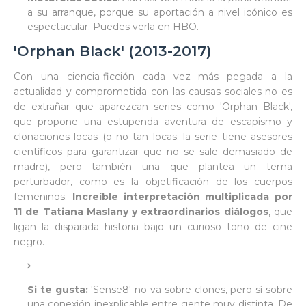
a su arranque, porque su aportación a nivel icónico es
espectacular. Puedes verla en HBO.
'Orphan Black' (2013-2017)
Con una ciencia-ficción cada vez más pegada a la
actualidad y comprometida con las causas sociales no es
de extrañar que aparezcan series como 'Orphan Black',
que propone una estupenda aventura de escapismo y
clonaciones locas (o no tan locas: la serie tiene asesores
científicos para garantizar que no se sale demasiado de
madre), pero también una que plantea un tema
perturbador, como es la objetificación de los cuerpos
femeninos.
Increíble interpretación multiplicada por
11 de Tatiana Maslany y extraordinarios diálogos
, que
ligan la disparada historia bajo un curioso tono de cine
negro.
Si te gusta:
'Sense8' no va sobre clones, pero sí sobre
una conexión inexplicable entre gente muy distinta. De