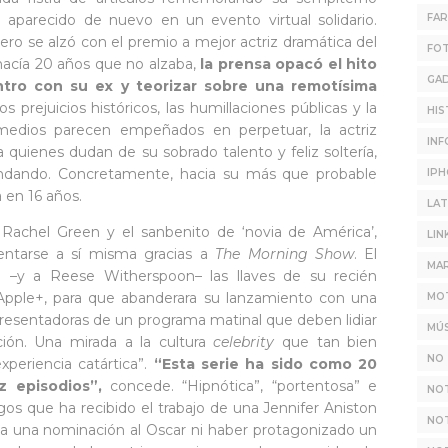
aparecido de nuevo en un evento virtual solidario.
FA
ro se alzó con el premio a mejor actriz dramática del
FO
hacía 20 años que no alzaba,
la prensa opacó el hito
GA
ntro con su ex y teorizar sobre una remotísima
 prejuicios históricos, las humillaciones públicas y la
HIS
s medios parecen empeñados en perpetuar, la actriz
INF
a quienes dudan de su sobrado talento y feliz soltería,
ndando. Concretamente, hacia su más que probable
IP
en 16 años.
LAT
Rachel Green y el sanbenito de ‘novia de América’,
LIN
ventarse a sí misma gracias a
The Morning Show
. El
MAR
 –y a Reese Witherspoon– las llaves de su recién
Apple+, para que abanderara su lanzamiento con una
MO
s presentadoras de un programa matinal que deben lidiar
MÚS
ión. Una mirada a la cultura
celebrity
que tan bien
NO 
eriencia catártica”.
“Esta serie ha sido como 20
z episodios”,
concede. “Hipnótica”, “portentosa” e
NO
agos que ha recibido el trabajo de una Jennifer Aniston
NOT
ca una nominación al Oscar ni haber protagonizado un