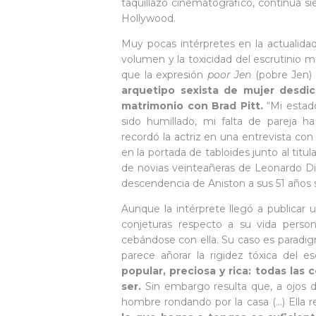
taquillazo cinematográfico, continúa s
Hollywood.
Muy pocas intérpretes en la actualida
volumen y la toxicidad del escrutinio m
que la expresión
poor Jen
(pobre Jen) 
arquetipo sexista de mujer desdi
matrimonio con Brad Pitt.
“Mi estado
sido humillado, mi falta de pareja h
recordó la actriz en una entrevista co
en la portada de tabloides junto al titu
de novias veinteañeras de Leonardo DiCa
descendencia de Aniston a sus 51 años 
Aunque la intérprete llegó a publicar 
conjeturas respecto a su vida person
cebándose con ella. Su caso es parad
parece añorar la rigidez tóxica del 
popular, preciosa y rica: todas las
ser.
Sin embargo resulta que, a ojos d
hombre rondando por la casa (…) Ella 