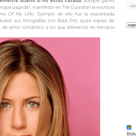
temente bueno si no estás casada
, aunque ganes
VID
 propia pagoda”, manifestó en
The Guardian
la escritora
ime Of My Life)
. Ejemplo de ello fue la exacerbada
ecibió sus fotografías con Brad Pitt, quizá espejo de
s de amor romántico a los que aferrarnos en tiempos
Boli