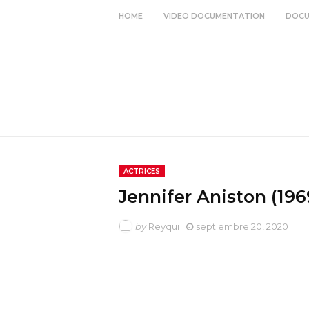
HOME
VIDEO DOCUMENTATION
DOCU
ACTRICES
Jennifer Aniston (196
by
Reyqui
septiembre 20, 2020