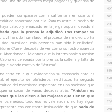
iendo una de las actrices mejor pagadas y queridas de
NOT
NOT
d pueden compararse con la californiana en cuanto al
OC
ediático soportado por ella. Para muestra, el hecho de
PEL
haya calado y enraizado en la jerga popular debido al
chada que la prensa le adjudicó tras romper su
PEL
 civil ha sido humillado, el proceso de mi divorcio ha
PER
a sido humillada, mis pezones han sido humillados”,
PR
n
Marie Claire
, después de ver cómo su rostro aparecía
lar ‘Abandonada’. Mientras que la interminable sucesión
PUB
prio es celebrada por la prensa, la soltería y falta de
ROB
sigue siendo motivo de “lástima”.
SER
una carta en la que evidenciaba su cansancio ante las
SM
al, el ejército de plañideros mediáticos ha seguido
igmático del machismo imperante en una sociedad que
SO
esquema social de varias décadas atrás.
“Aniston es
TE
 cosas que les dicen a las mujeres que tienen que
e los medios, todo eso no vale nada si no hay algún
TRÁ
representa esa constante insinuación de que
nada de
VEH