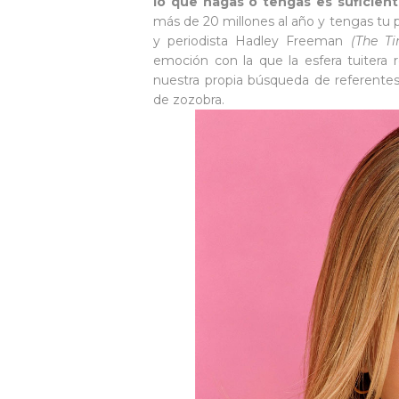
lo que hagas o tengas es suficien
más de 20 millones al año y tengas tu
y periodista Hadley Freeman
(The T
emoción con la que la esfera tuitera r
nuestra propia búsqueda de referente
de zozobra.