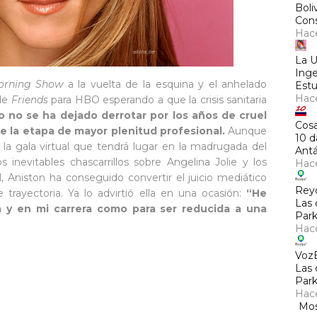
Boli
Cons
Hac
La 
Inge
orning Show
a la vuelta de la esquina y el anhelado
Estu
Hac
 de
Friends
para HBO esperando a que la crisis sanitaria
lo no se ha dejado derrotar por los años de cruel
Cosa
de la etapa de mayor plenitud profesional.
Aunque
10 d
la gala virtual que tendrá lugar en la madrugada del
Antá
inevitables chascarrillos sobre Angelina Jolie y los
Hac
 Aniston ha conseguido convertir el juicio mediático
Rey
trayectoria. Ya lo advirtió ella en una ocasión:
“He
Las 
a y en mi carrera como para ser reducida a una
Park
?
Hac
Voz
Las 
Park
Hac
Mos