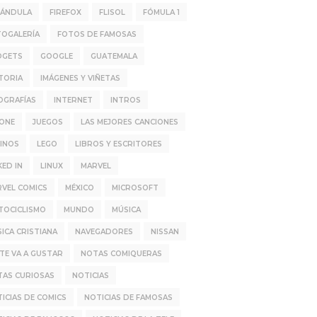
RÁNDULA
FIREFOX
FLISOL
FÓMULA 1
TOGALERÍA
FOTOS DE FAMOSAS
DGETS
GOOGLE
GUATEMALA
TORIA
IMÁGENES Y VIÑETAS
OGRAFÍAS
INTERNET
INTROS
HONE
JUEGOS
LAS MEJORES CANCIONES
INOS
LEGO
LIBROS Y ESCRITORES
KED IN
LINUX
MARVEL
VEL COMICS
MÉXICO
MICROSOFT
TOCICLISMO
MUNDO
MÚSICA
ICA CRISTIANA
NAVEGADORES
NISSAN
TE VA A GUSTAR
NOTAS COMIQUERAS
TAS CURIOSAS
NOTICIAS
ICIAS DE COMICS
NOTICIAS DE FAMOSAS