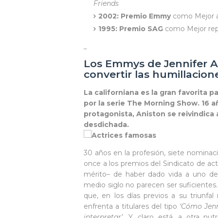
Friends
2002: Premio Emmy
como Mejor ac
1995: Premio SAG
como Mejor rep
_
Los Emmys de Jennifer An
convertir las humillacion
La californiana es la gran favorita 
por la serie The Morning Show. 16 
protagonista, Aniston se reivindica
desdichada.
30 años en la profesión, siete nominac
once a los premios del Sindicato de act
mérito– de haber dado vida a uno de 
medio siglo no parecen ser suficientes
que, en los días previos a su triunfal
enfrenta a titulares del tipo
‘Cómo Jenn
interpretar’
. Y, claro está, a otra nu