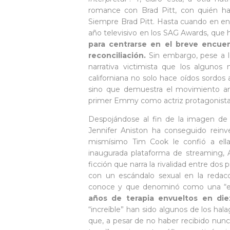
romance con Brad Pitt, con quién ha 
Siempre Brad Pitt. Hasta cuando en ene
año televisivo en los SAG Awards, que 
para centrarse en el breve encue
reconciliación.
Sin embargo, pese a los
narrativa victimista que los alguno
californiana no solo hace oídos sordos 
sino que demuestra el movimiento a
primer Emmy como actriz protagonista 
Despojándose al fin de la imagen de 
Jennifer Aniston ha conseguido rein
mismísimo Tim Cook le confió a ella
inaugurada plataforma de streaming, 
ficción que narra la rivalidad entre do
con un escándalo sexual en la redacc
conoce y que denominó como una “exp
años de terapia envueltos en die
“increíble” han sido algunos de los hal
que, a pesar de no haber recibido nun