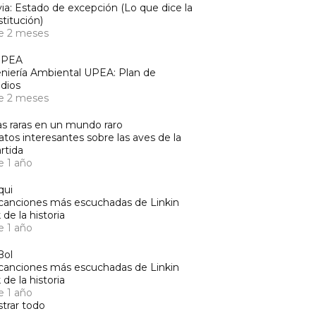
via: Estado de excepción (Lo que dice la
titución)
e 2 meses
UPEA
niería Ambiental UPEA: Plan de
dios
e 2 meses
s raras en un mundo raro
atos interesantes sobre las aves de la
rtida
e 1 año
qui
canciones más escuchadas de Linkin
 de la historia
e 1 año
Bol
canciones más escuchadas de Linkin
 de la historia
e 1 año
trar todo