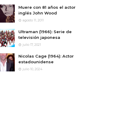
Muere con 81 años el actor
inglés John Wood
agosto 11, 2011
Ultraman (1966): Serie de
televisión japonesa
julio 17, 2021
Nicolas Cage (1964): Actor
estadounidense
julio 10, 2024