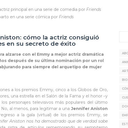
triz principal en una serie de comedia por
Friends
arto en una serie cómica por
Friends
iston: cómo la actriz consiguió
es en su secreto de éxito
AB
para alzarse con el Emmy a mejor actriz dramática
años después de su última nominación por un rol
ANI
 abjurando para siempre del arquetipo de mujer
ART
BIO
CÓ
iones a los premios Emmy, cinco a los Globos de Oro,
ores, una estrella en el Salón de la Fama y el honor –y
CU
los personajes televisivos más populares del último
DO
. No, al menos, para legitimar a una
Jennifer Aniston
 regreso a la gala (virtual) de los premios Emmy, se
EMP
ifer Aniston nos ha demostrado que de verdad sabe
EST
trida ristra de artículos rememorando su sempiterno