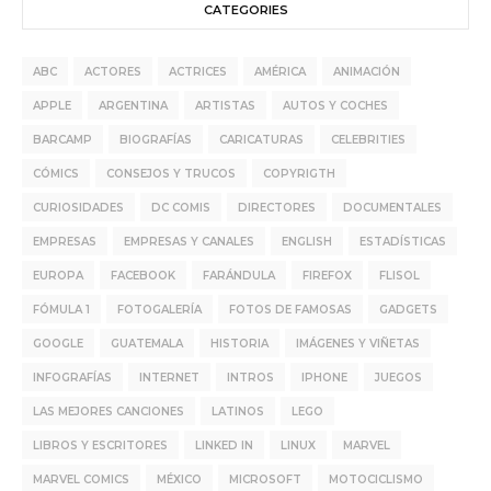
CATEGORIES
ABC
ACTORES
ACTRICES
AMÉRICA
ANIMACIÓN
APPLE
ARGENTINA
ARTISTAS
AUTOS Y COCHES
BARCAMP
BIOGRAFÍAS
CARICATURAS
CELEBRITIES
CÓMICS
CONSEJOS Y TRUCOS
COPYRIGTH
CURIOSIDADES
DC COMIS
DIRECTORES
DOCUMENTALES
EMPRESAS
EMPRESAS Y CANALES
ENGLISH
ESTADÍSTICAS
EUROPA
FACEBOOK
FARÁNDULA
FIREFOX
FLISOL
FÓMULA 1
FOTOGALERÍA
FOTOS DE FAMOSAS
GADGETS
GOOGLE
GUATEMALA
HISTORIA
IMÁGENES Y VIÑETAS
INFOGRAFÍAS
INTERNET
INTROS
IPHONE
JUEGOS
LAS MEJORES CANCIONES
LATINOS
LEGO
LIBROS Y ESCRITORES
LINKED IN
LINUX
MARVEL
MARVEL COMICS
MÉXICO
MICROSOFT
MOTOCICLISMO