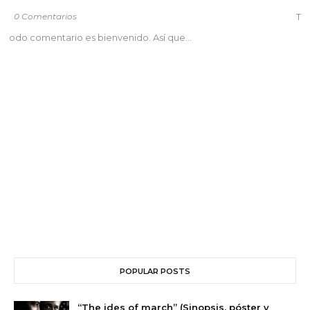
0 Comentarios
T
odo comentario es bienvenido. Así que...
POPULAR POSTS
“The ides of march” (Sinopsis, póster y