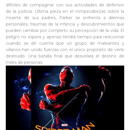
difíciles de compaginar con sus actividades de defensor
de la justicia. Última pieza en el rompecabezas sobre la
muerte de sus padres, Parker se enfrenta a dilemas
personales, traumas de la infancia y descubrimientos que
pueden cambiar por completo su percepción de la vida. El
peligro no espera y apenas tendrá tiempo para reaccionar
cuando se dé cuenta que un grupo de maleantes y
villanos han unido fuerzas con el único propósito de verle
destruido. Una batalla final que desvelará el destino de
miles de personas.