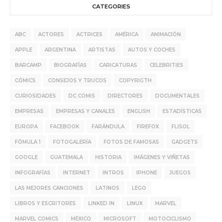
CATEGORIES
ABC
ACTORES
ACTRICES
AMÉRICA
ANIMACIÓN
APPLE
ARGENTINA
ARTISTAS
AUTOS Y COCHES
BARCAMP
BIOGRAFÍAS
CARICATURAS
CELEBRITIES
CÓMICS
CONSEJOS Y TRUCOS
COPYRIGTH
CURIOSIDADES
DC COMIS
DIRECTORES
DOCUMENTALES
EMPRESAS
EMPRESAS Y CANALES
ENGLISH
ESTADÍSTICAS
EUROPA
FACEBOOK
FARÁNDULA
FIREFOX
FLISOL
FÓMULA 1
FOTOGALERÍA
FOTOS DE FAMOSAS
GADGETS
GOOGLE
GUATEMALA
HISTORIA
IMÁGENES Y VIÑETAS
INFOGRAFÍAS
INTERNET
INTROS
IPHONE
JUEGOS
LAS MEJORES CANCIONES
LATINOS
LEGO
LIBROS Y ESCRITORES
LINKED IN
LINUX
MARVEL
MARVEL COMICS
MÉXICO
MICROSOFT
MOTOCICLISMO