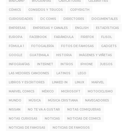
BARCAMP
BIOGRAFÍAS
CARICATURAS
CELEBRITIES
CÓMICS
CONSEJOS Y TRUCOS
COPYRIGTH
CURIOSIDADES
DC COMIS
DIRECTORES
DOCUMENTALES
EMPRESAS
EMPRESAS Y CANALES
ENGLISH
ESTADÍSTICAS
EUROPA
FACEBOOK
FARÁNDULA
FIREFOX
FLISOL
FÓMULA 1
FOTOGALERÍA
FOTOS DE FAMOSAS
GADGETS
GOOGLE
GUATEMALA
HISTORIA
IMÁGENES Y VIÑETAS
INFOGRAFÍAS
INTERNET
INTROS
IPHONE
JUEGOS
LAS MEJORES CANCIONES
LATINOS
LEGO
LIBROS Y ESCRITORES
LINKED IN
LINUX
MARVEL
MARVEL COMICS
MÉXICO
MICROSOFT
MOTOCICLISMO
MUNDO
MÚSICA
MÚSICA CRISTIANA
NAVEGADORES
NISSAN
NO TE VA A GUSTAR
NOTAS COMIQUERAS
NOTAS CURIOSAS
NOTICIAS
NOTICIAS DE COMICS
NOTICIAS DE FAMOSAS
NOTICIAS DE FAMOSOS