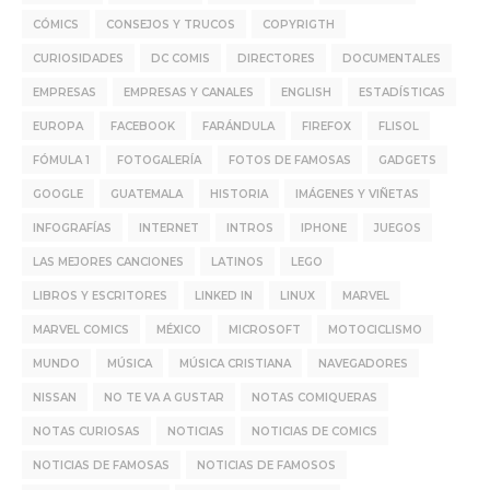
CÓMICS
CONSEJOS Y TRUCOS
COPYRIGTH
CURIOSIDADES
DC COMIS
DIRECTORES
DOCUMENTALES
EMPRESAS
EMPRESAS Y CANALES
ENGLISH
ESTADÍSTICAS
EUROPA
FACEBOOK
FARÁNDULA
FIREFOX
FLISOL
FÓMULA 1
FOTOGALERÍA
FOTOS DE FAMOSAS
GADGETS
GOOGLE
GUATEMALA
HISTORIA
IMÁGENES Y VIÑETAS
INFOGRAFÍAS
INTERNET
INTROS
IPHONE
JUEGOS
LAS MEJORES CANCIONES
LATINOS
LEGO
LIBROS Y ESCRITORES
LINKED IN
LINUX
MARVEL
MARVEL COMICS
MÉXICO
MICROSOFT
MOTOCICLISMO
MUNDO
MÚSICA
MÚSICA CRISTIANA
NAVEGADORES
NISSAN
NO TE VA A GUSTAR
NOTAS COMIQUERAS
NOTAS CURIOSAS
NOTICIAS
NOTICIAS DE COMICS
NOTICIAS DE FAMOSAS
NOTICIAS DE FAMOSOS