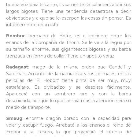
buena voz para el canto, físicamente se caracteriza por sus
largos bigotes. Tiene una tendencia desastrosa a decir
obviedades y a que se le escapen las cosas sin pensar. Es
infaliblemente optimista.
Bombur
: hermano de Bofur, es el cocinero entre los
enanos de la Compañía de Thorin. Se le ve a la legua por
su tamaño enorme, sus gigantescos bigotes y su barba
trenzada en forma de collar. Tiene un apetito voraz.
Radagast
: mago de la misma orden que Gandalf y
Saruman. Amante de la naturaleza y los animales, en las
películas de ‘El Hobbit’ tiene pinta de ser muy, muy
estrafalario. Es olvidadizo y se despista fácilmente.
Aparecerá con un sombrero raro y con la barba
descuidada, aunque lo que llamará más la atención será su
medio de transporte.
Smaug
: enorme dragón dorado con la capacidad para
volar y escupir fuego. Arrebató a los enanos el reino de
Erebor y su tesoro, lo que provocará el intento de