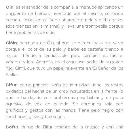
Óin
: es el sanador de la compañía, a menudo aplicando un
ungüento de hierbas inventado por él mismo, conocido
como el ‘oingüento’. Tiene abundante pelo y barba grises
(dos trenzas en la misma), y lleva una trompetilla porque
tiene problemas de oído.
Glóin
: hermano de Óin, al que se parece bastante salvo
porque el color de su pelo y barba es castaña tirando a
rojiza. Tiende a ser irascible, pero también es fuerte,
valiente y leal. Además, es el orgulloso padre de su joven
hijo, Gimli, que tuvo un papel relevante en ‘El Señor de los
Anillos’.
Bifur
: como principal seña de identidad, tiene los restos
oxidados del hacha de un orco incrustados en la frente, lo
que le ha dejado con problemas para hablar y un poco
agresivo de vez en cuando. Se comunica solo con
gruñidos y gestos con las manos. Tiene pelo negro con
mechones grises y barba gris.
Bofur
: primo de Bifur amante de la música y con una