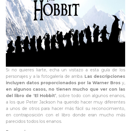
Si no quieres liarte, echa un vistazo a esta guía de los
personajes y a la fotogalería de arriba.
Las descripciones
incluyen datos proporcionados por la Warner Bros
y,
en algunos casos, no tienen mucho que ver con las
del libro de ‘El Hobbit’
, sobre todo con algunos enanos,
a los que Peter Jackson ha querido hacer muy diferentes
a unos de otros para hacer más fácil su reconocimiento,
en contraposición con el libro donde eran mucho más
parecidos todos los enanos.