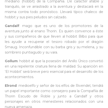
mediano (hobbit) de la Compañía. De carácter afable y
tranquilo, se ve arrastrado a la aventura y destacará en la
misma contra todo pronóstico. Llevará típico chaleco de
hobbit y sus pies peludos sin calzado.
Gandalf
: mago que es uno de los promotores de la
aventura junto al enano Thorin. Es quien convence a éste
y sus compañeros de que lleven al hobbit Bilbo para que
les ayude a recuperar el tesoro robado por el dragón
Smaug. Inconfundible con su barba gris y su melena, y su
sombrero puntiagudo y su vara.
Gollum
: hobbit al que la posesión del Anillo Único convirtió
en una repelente criatura llena de maldad. Su aparición en
‘El Hobbit’ será breve pero esencial para el desarrollo de los
acontecimientos.
Elrond
: medioelfo y señor de los elfos de Rivendel, tendrá
un papel importante como consejero para la Compañía de
Thorin Escudo de Roble y junto a Gandalf y otros
personajes en otros menesteres relacionados con una
nueva amenaza.