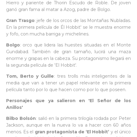
Hierro y pariente de Thorin Escudo de Roble. De joven
ganó gran fama al matar a Azog, padre de Bolgo.
Gran Trasgo
: jefe de los orcos de las Montañas Nubladas.
En la primera película de Él Hobbit' se le muestra enorme
y fofo, con mucha barriga y michelines.
Bolgo
: orco que lidera las huestes situadas en el Monte
Gundabad. También de gran tamaño, lucirá una maza
enorme y grapas en la cabeza. Su protagonismo llegará en
la segunda película de 'El Hobbit'.
Tom, Berto y Guille
: tres trolls más inteligentes de la
media que van a tener un papel relevante en la primera
película tanto por lo que hacen como por lo que poseen.
Personajes que ya salieron en 'El Señor de los
Anillos'
Bilbo Bolsón
: salió en la primera trilogía rodada por Peter
Jackson, aunque en la nueva lo va a hacer con 60 años
menos. Es el
gran protagonista de ‘El Hobbit’
y el único