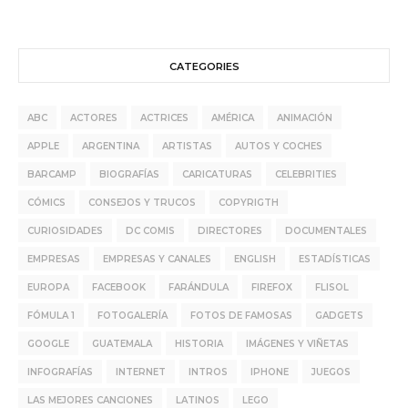
CATEGORIES
ABC
ACTORES
ACTRICES
AMÉRICA
ANIMACIÓN
APPLE
ARGENTINA
ARTISTAS
AUTOS Y COCHES
BARCAMP
BIOGRAFÍAS
CARICATURAS
CELEBRITIES
CÓMICS
CONSEJOS Y TRUCOS
COPYRIGTH
CURIOSIDADES
DC COMIS
DIRECTORES
DOCUMENTALES
EMPRESAS
EMPRESAS Y CANALES
ENGLISH
ESTADÍSTICAS
EUROPA
FACEBOOK
FARÁNDULA
FIREFOX
FLISOL
FÓMULA 1
FOTOGALERÍA
FOTOS DE FAMOSAS
GADGETS
GOOGLE
GUATEMALA
HISTORIA
IMÁGENES Y VIÑETAS
INFOGRAFÍAS
INTERNET
INTROS
IPHONE
JUEGOS
LAS MEJORES CANCIONES
LATINOS
LEGO