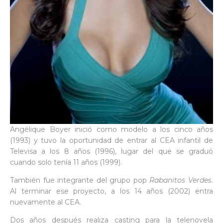
Angélique Boyer inició como modelo a los cinco años
(1993) y tuvo la oportunidad de entrar al CEA infantil de
Televisa a los 8 años (1996), lugar del que se graduó
cuando solo tenía 11 años (1999).
También fue integrante del grupo pop
Rabanitos Verdes
.
Al terminar ese proyecto, a los 14 años (2002) entra
nuevamente al CEA.
Dos años después realiza casting para la telenovela