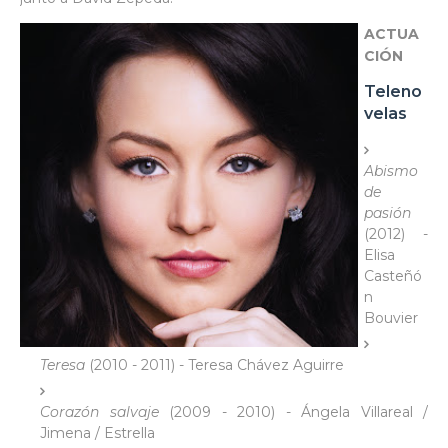
ACTUA
CIÓN
Teleno
velas
Abismo
de
pasión
(2012) -
Elisa
Casteñó
n
Bouvier
Teresa
(2010 - 2011) - Teresa Chávez Aguirre
Corazón salvaje
(2009 - 2010) - Ángela Villareal /
Jimena / Estrella