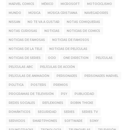
MARVEL COMICS
MÉXICO
MICROSOFT
MOTOCICLISMO
MUNDO
MÚSICA
MÚSICA CRISTIANA
NAVEGADORES
NISSAN
NO TE VA A GUSTAR
NOTAS COMIQUERAS
NOTAS CURIOSAS
NOTICIAS
NOTICIAS DE COMICS
NOTICIAS DE FAMOSAS
NOTICIAS DE FAMOSOS
NOTICIAS DE LA TELE
NOTICIAS DE PELÍCULAS
NOTICIAS DE SERIES
OCIO
ONE DIRECTION
PELÍCULAS
PELÍCULAS ABC
PELÍCULAS DE ACCIÓN
PELÍCULAS DE ANIMACIÓN
PERSONAJES
PERSONAJES MARVEL
POLÍTICA
POSTERS
PREMIOS
PROGRAMAS DE TELEVISIÓN
PSY
PUBLICIDAD
REDES SOCIALES
REFLEXIONES
ROBIN THICKE
ROMÁNTICOS
SEGURIDAD
SERIES
SERIES TV
SERVICIOS
SMARTPHONES
SOFTWARE
SONY
SOUNDTRACKS
TECNOLOGÍA
TELENOVELAS
TELEVISIÓN