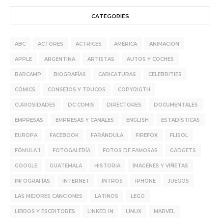
CATEGORIES
ABC
ACTORES
ACTRICES
AMÉRICA
ANIMACIÓN
APPLE
ARGENTINA
ARTISTAS
AUTOS Y COCHES
BARCAMP
BIOGRAFÍAS
CARICATURAS
CELEBRITIES
CÓMICS
CONSEJOS Y TRUCOS
COPYRIGTH
CURIOSIDADES
DC COMIS
DIRECTORES
DOCUMENTALES
EMPRESAS
EMPRESAS Y CANALES
ENGLISH
ESTADÍSTICAS
EUROPA
FACEBOOK
FARÁNDULA
FIREFOX
FLISOL
FÓMULA 1
FOTOGALERÍA
FOTOS DE FAMOSAS
GADGETS
GOOGLE
GUATEMALA
HISTORIA
IMÁGENES Y VIÑETAS
INFOGRAFÍAS
INTERNET
INTROS
IPHONE
JUEGOS
LAS MEJORES CANCIONES
LATINOS
LEGO
LIBROS Y ESCRITORES
LINKED IN
LINUX
MARVEL