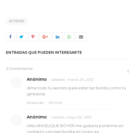
ACTRICES
ENTRADAS QUE PUEDEN INTERESARTE
2 Comentarios
T
Anónimo
sábado, marzo 24, 2012
dime todo tu secreto para estar tan bonita como tu
ypresiosa
Responder
Eliminar
Anónimo
martes, mayo 22, 2012
olles ANGELIQUE BOYER me gustaria ponerme en
contacto con tigo bonita mi coreo es: