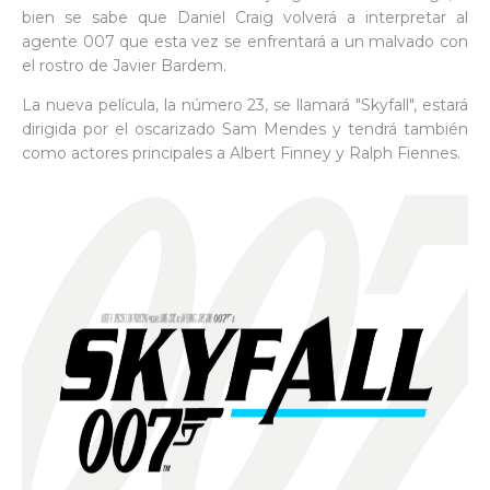
bien se sabe que Daniel Craig volverá a interpretar al
agente 007 que esta vez se enfrentará a un malvado con
el rostro de Javier Bardem.
La nueva película, la número 23, se llamará "Skyfall", estará
dirigida por el oscarizado Sam Mendes y tendrá también
como actores principales a Albert Finney y Ralph Fiennes.