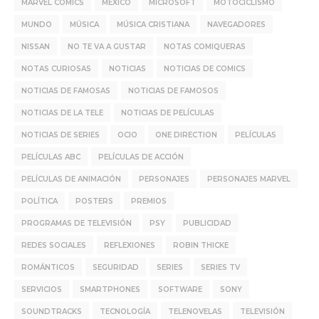
MARVEL COMICS
MÉXICO
MICROSOFT
MOTOCICLISMO
MUNDO
MÚSICA
MÚSICA CRISTIANA
NAVEGADORES
NISSAN
NO TE VA A GUSTAR
NOTAS COMIQUERAS
NOTAS CURIOSAS
NOTICIAS
NOTICIAS DE COMICS
NOTICIAS DE FAMOSAS
NOTICIAS DE FAMOSOS
NOTICIAS DE LA TELE
NOTICIAS DE PELÍCULAS
NOTICIAS DE SERIES
OCIO
ONE DIRECTION
PELÍCULAS
PELÍCULAS ABC
PELÍCULAS DE ACCIÓN
PELÍCULAS DE ANIMACIÓN
PERSONAJES
PERSONAJES MARVEL
POLÍTICA
POSTERS
PREMIOS
PROGRAMAS DE TELEVISIÓN
PSY
PUBLICIDAD
REDES SOCIALES
REFLEXIONES
ROBIN THICKE
ROMÁNTICOS
SEGURIDAD
SERIES
SERIES TV
SERVICIOS
SMARTPHONES
SOFTWARE
SONY
SOUNDTRACKS
TECNOLOGÍA
TELENOVELAS
TELEVISIÓN