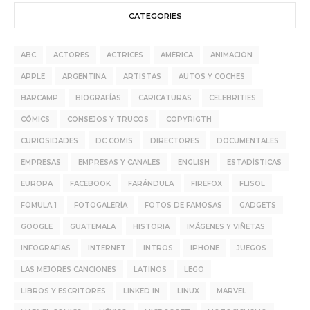
CATEGORIES
ABC
ACTORES
ACTRICES
AMÉRICA
ANIMACIÓN
APPLE
ARGENTINA
ARTISTAS
AUTOS Y COCHES
BARCAMP
BIOGRAFÍAS
CARICATURAS
CELEBRITIES
CÓMICS
CONSEJOS Y TRUCOS
COPYRIGTH
CURIOSIDADES
DC COMIS
DIRECTORES
DOCUMENTALES
EMPRESAS
EMPRESAS Y CANALES
ENGLISH
ESTADÍSTICAS
EUROPA
FACEBOOK
FARÁNDULA
FIREFOX
FLISOL
FÓMULA 1
FOTOGALERÍA
FOTOS DE FAMOSAS
GADGETS
GOOGLE
GUATEMALA
HISTORIA
IMÁGENES Y VIÑETAS
INFOGRAFÍAS
INTERNET
INTROS
IPHONE
JUEGOS
LAS MEJORES CANCIONES
LATINOS
LEGO
LIBROS Y ESCRITORES
LINKED IN
LINUX
MARVEL