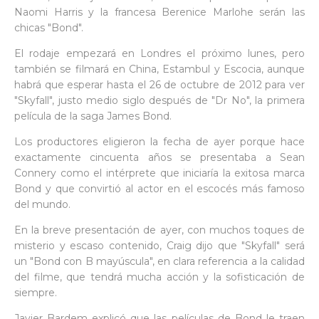
Naomi Harris y la francesa Berenice Marlohe serán las
chicas "Bond".
El rodaje empezará en Londres el próximo lunes, pero
también se filmará en China, Estambul y Escocia, aunque
habrá que esperar hasta el 26 de octubre de 2012 para ver
"Skyfall", justo medio siglo después de "Dr No", la primera
película de la saga James Bond.
Los productores eligieron la fecha de ayer porque hace
exactamente cincuenta años se presentaba a Sean
Connery como el intérprete que iniciaría la exitosa marca
Bond y que convirtió al actor en el escocés más famoso
del mundo.
En la breve presentación de ayer, con muchos toques de
misterio y escaso contenido, Craig dijo que "Skyfall" será
un "Bond con B mayúscula", en clara referencia a la calidad
del filme, que tendrá mucha acción y la sofisticación de
siempre.
Javier Bardem explicó que las películas de Bond le traen