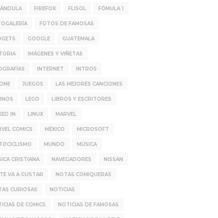
RÁNDULA
FIREFOX
FLISOL
FÓMULA 1
TOGALERÍA
FOTOS DE FAMOSAS
DGETS
GOOGLE
GUATEMALA
TORIA
IMÁGENES Y VIÑETAS
OGRAFÍAS
INTERNET
INTROS
HONE
JUEGOS
LAS MEJORES CANCIONES
INOS
LEGO
LIBROS Y ESCRITORES
KED IN
LINUX
MARVEL
VEL COMICS
MÉXICO
MICROSOFT
TOCICLISMO
MUNDO
MÚSICA
ICA CRISTIANA
NAVEGADORES
NISSAN
TE VA A GUSTAR
NOTAS COMIQUERAS
TAS CURIOSAS
NOTICIAS
ICIAS DE COMICS
NOTICIAS DE FAMOSAS