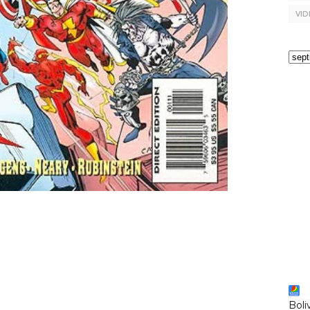
VID
Boli