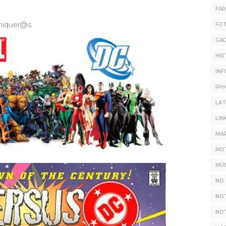
FA
miquer@s.
FO
GA
HIS
INF
IP
LAT
LIN
MAR
MO
MÚS
NO 
NO
NOT