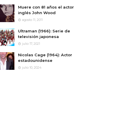
Muere con 81 años el actor
inglés John Wood
agosto 11, 2011
Ultraman (1966): Serie de
televisión japonesa
julio 17, 2021
Nicolas Cage (1964): Actor
estadounidense
julio 10, 2024