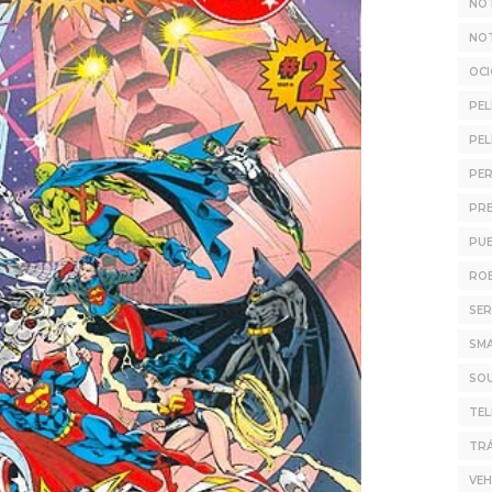
NOT
NOT
OC
PEL
PEL
PER
PR
PUB
ROB
SER
SM
SO
TE
TRÁ
VEH