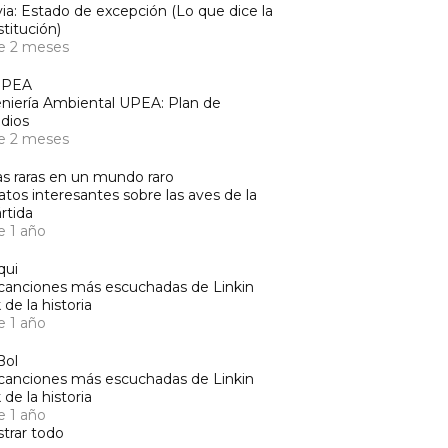
via: Estado de excepción (Lo que dice la
titución)
e 2 meses
UPEA
niería Ambiental UPEA: Plan de
dios
e 2 meses
s raras en un mundo raro
atos interesantes sobre las aves de la
rtida
e 1 año
qui
canciones más escuchadas de Linkin
 de la historia
e 1 año
Bol
canciones más escuchadas de Linkin
 de la historia
e 1 año
trar todo