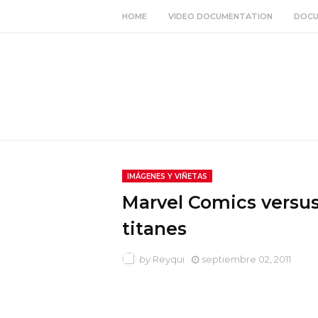
HOME
VIDEO DOCUMENTATION
DOCU
IMÁGENES Y VIÑETAS
Marvel Comics versu
titanes
by
Reyqui
septiembre 02, 2011