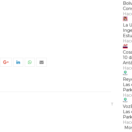
Boli
Cons
Hac
La 
Inge
Estu
Hac
Cosa
10 d
Antá
Hac
Rey
Las 
Park
Hac
T
Voz
Las 
Park
Hac
Mos