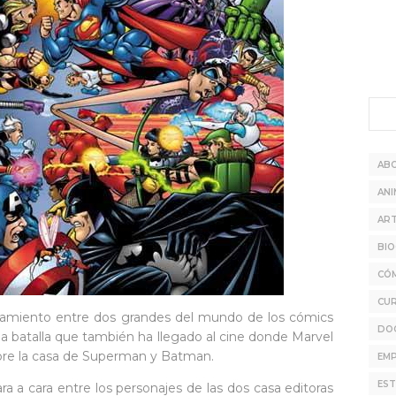
AB
ANI
ART
BIO
CÓ
CU
ntamiento entre dos grandes del mundo de los cómics
DO
na batalla que también ha llegado al cine donde Marvel
bre la casa de Superman y Batman.
EMP
EST
a a cara entre los personajes de las dos casa editoras