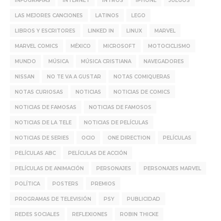
INFOGRAFÍAS
INTERNET
INTROS
IPHONE
JUEGOS
LAS MEJORES CANCIONES
LATINOS
LEGO
LIBROS Y ESCRITORES
LINKED IN
LINUX
MARVEL
MARVEL COMICS
MÉXICO
MICROSOFT
MOTOCICLISMO
MUNDO
MÚSICA
MÚSICA CRISTIANA
NAVEGADORES
NISSAN
NO TE VA A GUSTAR
NOTAS COMIQUERAS
NOTAS CURIOSAS
NOTICIAS
NOTICIAS DE COMICS
NOTICIAS DE FAMOSAS
NOTICIAS DE FAMOSOS
NOTICIAS DE LA TELE
NOTICIAS DE PELÍCULAS
NOTICIAS DE SERIES
OCIO
ONE DIRECTION
PELÍCULAS
PELÍCULAS ABC
PELÍCULAS DE ACCIÓN
PELÍCULAS DE ANIMACIÓN
PERSONAJES
PERSONAJES MARVEL
POLÍTICA
POSTERS
PREMIOS
PROGRAMAS DE TELEVISIÓN
PSY
PUBLICIDAD
REDES SOCIALES
REFLEXIONES
ROBIN THICKE