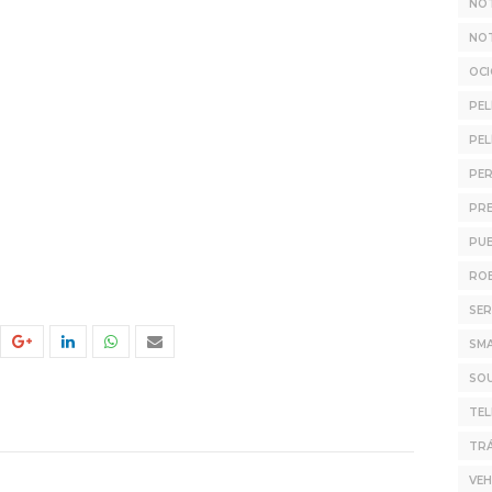
NOT
NOT
OC
PEL
PEL
PER
PR
PUB
ROB
SER
SM
SO
TE
TRÁ
VEH