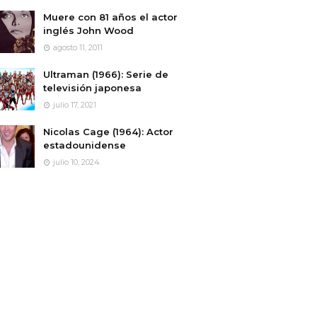
Muere con 81 años el actor
inglés John Wood
agosto 11, 2011
Ultraman (1966): Serie de
televisión japonesa
julio 17, 2021
Nicolas Cage (1964): Actor
estadounidense
julio 10, 2024