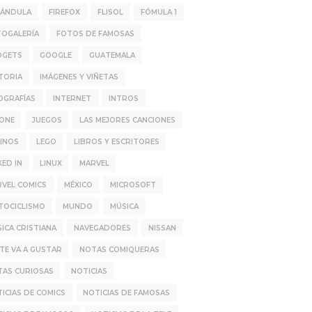
RÁNDULA
FIREFOX
FLISOL
FÓMULA 1
TOGALERÍA
FOTOS DE FAMOSAS
DGETS
GOOGLE
GUATEMALA
TORIA
IMÁGENES Y VIÑETAS
OGRAFÍAS
INTERNET
INTROS
HONE
JUEGOS
LAS MEJORES CANCIONES
INOS
LEGO
LIBROS Y ESCRITORES
KED IN
LINUX
MARVEL
VEL COMICS
MÉXICO
MICROSOFT
TOCICLISMO
MUNDO
MÚSICA
ICA CRISTIANA
NAVEGADORES
NISSAN
TE VA A GUSTAR
NOTAS COMIQUERAS
TAS CURIOSAS
NOTICIAS
ICIAS DE COMICS
NOTICIAS DE FAMOSAS