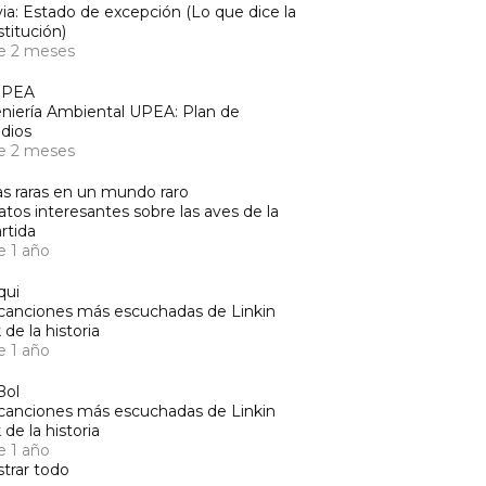
via: Estado de excepción (Lo que dice la
titución)
e 2 meses
UPEA
niería Ambiental UPEA: Plan de
dios
e 2 meses
s raras en un mundo raro
atos interesantes sobre las aves de la
rtida
e 1 año
qui
canciones más escuchadas de Linkin
 de la historia
e 1 año
Bol
canciones más escuchadas de Linkin
 de la historia
e 1 año
trar todo