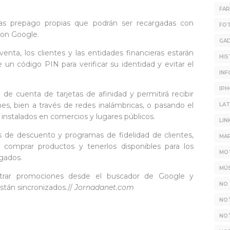
FA
tas prepago propias que podrán ser recargadas con
FO
con Google.
GA
nta, los clientes y las entidades financieras estarán
HIS
 un código PIN para verificar su identidad y evitar el
INF
IP
de cuenta de tarjetas de afinidad y permitirá recibir
, bien a través de redes inalámbricas, o pasando el
LAT
 instalados en comercios y lugares públicos.
LIN
 de descuento y programas de fidelidad de clientes,
MAR
 comprar productos y tenerlos disponibles para los
MO
egados.
MÚS
ntrar promociones desde el buscador de Google y
NO 
están sincronizados.//
Jornadanet.com
NO
NOT