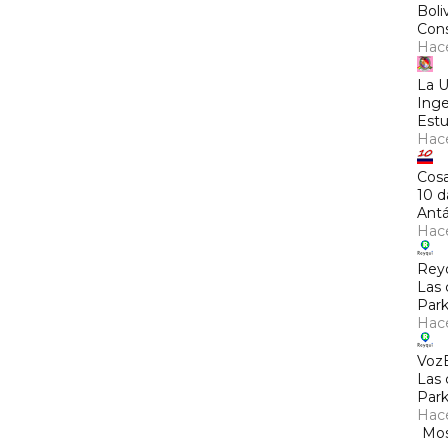
Boli
Cons
Hac
La 
Inge
Estu
Hac
Cosa
10 d
Antá
Hac
Rey
Las 
Park
Hac
Voz
Las 
Park
Hac
Mos