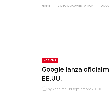
HOME
VIDEO DOCUMENTATION
DOCU
NOTICIAS
Google lanza oficial
EE.UU.
by
Anónimo
septiembre 20, 2011