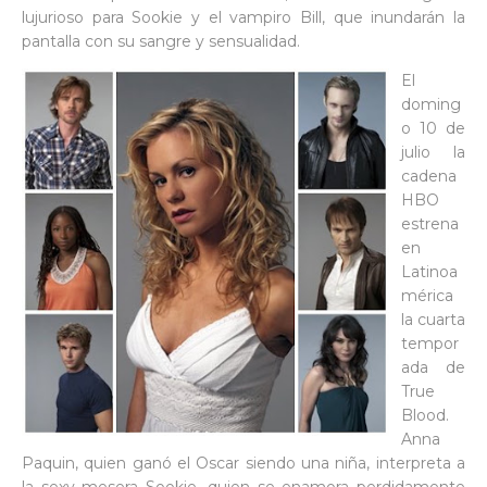
lujurioso para Sookie y el vampiro Bill, que inundarán la
pantalla con su sangre y sensualidad.
El
doming
o 10 de
julio la
cadena
HBO
estrena
en
Latinoa
mérica
la cuarta
tempor
ada de
True
Blood.
Anna
Paquin, quien ganó el Oscar siendo una niña, interpreta a