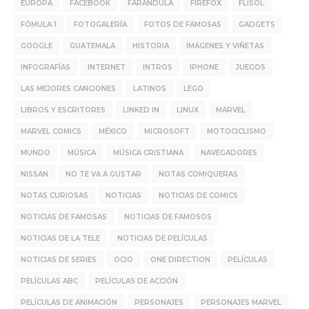
EUROPA
FACEBOOK
FARÁNDULA
FIREFOX
FLISOL
FÓMULA 1
FOTOGALERÍA
FOTOS DE FAMOSAS
GADGETS
GOOGLE
GUATEMALA
HISTORIA
IMÁGENES Y VIÑETAS
INFOGRAFÍAS
INTERNET
INTROS
IPHONE
JUEGOS
LAS MEJORES CANCIONES
LATINOS
LEGO
LIBROS Y ESCRITORES
LINKED IN
LINUX
MARVEL
MARVEL COMICS
MÉXICO
MICROSOFT
MOTOCICLISMO
MUNDO
MÚSICA
MÚSICA CRISTIANA
NAVEGADORES
NISSAN
NO TE VA A GUSTAR
NOTAS COMIQUERAS
NOTAS CURIOSAS
NOTICIAS
NOTICIAS DE COMICS
NOTICIAS DE FAMOSAS
NOTICIAS DE FAMOSOS
NOTICIAS DE LA TELE
NOTICIAS DE PELÍCULAS
NOTICIAS DE SERIES
OCIO
ONE DIRECTION
PELÍCULAS
PELÍCULAS ABC
PELÍCULAS DE ACCIÓN
PELÍCULAS DE ANIMACIÓN
PERSONAJES
PERSONAJES MARVEL