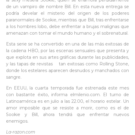
la sexy mesera Sookie, quien se enamora perdidamente
de un vampiro de nombre Bill. En esta nueva entrega se
podría develar el misterio del origen de los poderes
paranormales de Sookie, mientras que Bill, tras enfrentarse
a los hombres lobo, debe enfrentar a brujas malignas que
amenazan con tomar el mundo humano y el sobrenatural.
Esta serie se ha convertido en una de las más exitosas de
la cadena HBO, por las escenas sensuales que presenta y
que explota en sus artes gráficas durante las publicidades,
y las tapas de revistas tan exitosas como Rolling Stone,
donde los estelares aparecen desnudos y manchados con
sangre.
En EEUU, la cuarta temporada fue estrenada este mes
con bastante éxito, informa elmilenio.com. El turno de
Latinoamérica es en julio a las 22.00, el horario estelar. Un
amor imposible que se resiste a morir, como es el de
Sookie y Bill, ahora tendrá que enfrentar nuevos
enemigos.
La-razon.com