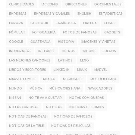
CURIOSIDADES
DC COMIS
DIRECTORES
DOCUMENTALES
EMPRESAS
EMPRESAS Y CANALES
ENGLISH
ESTADÍSTICAS
EUROPA
FACEBOOK
FARÁNDULA
FIREFOX
FLISOL
FÓMULA 1
FOTOGALERÍA
FOTOS DE FAMOSAS
GADGETS
GOOGLE
GUATEMALA
HISTORIA
IMÁGENES Y VIÑETAS
INFOGRAFÍAS
INTERNET
INTROS
IPHONE
JUEGOS
LAS MEJORES CANCIONES
LATINOS
LEGO
LIBROS Y ESCRITORES
LINKED IN
LINUX
MARVEL
MARVEL COMICS
MÉXICO
MICROSOFT
MOTOCICLISMO
MUNDO
MÚSICA
MÚSICA CRISTIANA
NAVEGADORES
NISSAN
NO TE VA A GUSTAR
NOTAS COMIQUERAS
NOTAS CURIOSAS
NOTICIAS
NOTICIAS DE COMICS
NOTICIAS DE FAMOSAS
NOTICIAS DE FAMOSOS
NOTICIAS DE LA TELE
NOTICIAS DE PELÍCULAS