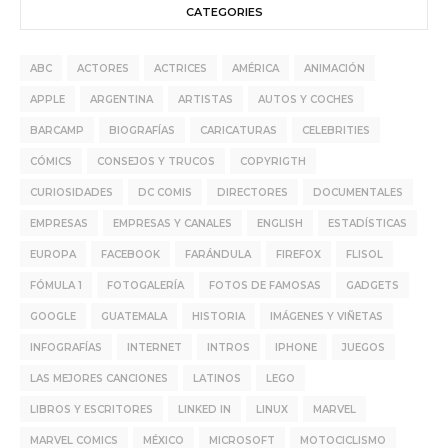
CATEGORIES
ABC
ACTORES
ACTRICES
AMÉRICA
ANIMACIÓN
APPLE
ARGENTINA
ARTISTAS
AUTOS Y COCHES
BARCAMP
BIOGRAFÍAS
CARICATURAS
CELEBRITIES
CÓMICS
CONSEJOS Y TRUCOS
COPYRIGTH
CURIOSIDADES
DC COMIS
DIRECTORES
DOCUMENTALES
EMPRESAS
EMPRESAS Y CANALES
ENGLISH
ESTADÍSTICAS
EUROPA
FACEBOOK
FARÁNDULA
FIREFOX
FLISOL
FÓMULA 1
FOTOGALERÍA
FOTOS DE FAMOSAS
GADGETS
GOOGLE
GUATEMALA
HISTORIA
IMÁGENES Y VIÑETAS
INFOGRAFÍAS
INTERNET
INTROS
IPHONE
JUEGOS
LAS MEJORES CANCIONES
LATINOS
LEGO
LIBROS Y ESCRITORES
LINKED IN
LINUX
MARVEL
MARVEL COMICS
MÉXICO
MICROSOFT
MOTOCICLISMO