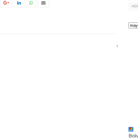
VID
T
Boli