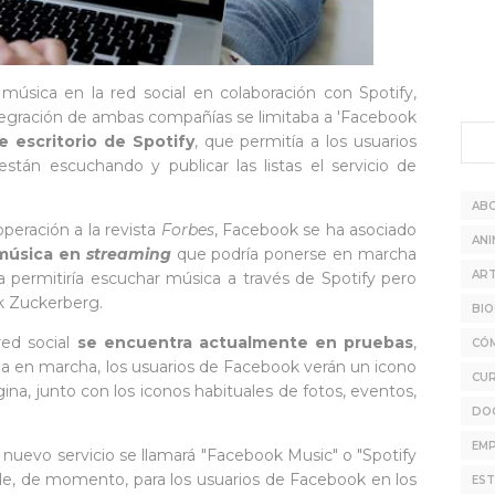
música en la red social en colaboración con Spotify,
tegración de ambas compañías se limitaba a 'Facebook
e escritorio de Spotify
, que permitía a los usuarios
tán escuchando y publicar las listas el servicio de
AB
peración a la revista
Forbes
, Facebook se ha asociado
ANI
 música en
streaming
que podría ponerse en marcha
ART
 permitiría escuchar música a través de Spotify pero
rk Zuckerberg.
BIO
red social
se encuentra actualmente en pruebas
,
CÓ
 en marcha, los usuarios de Facebook verán un icono
CU
gina, junto con los iconos habituales de fotos, eventos,
DO
EMP
 nuevo servicio se llamará "Facebook Music" o "Spotify
le, de momento, para los usuarios de Facebook en los
EST