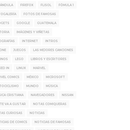
RÁNDULA
FIREFOX
FLISOL
FÓMULA 1
TOGALERÍA
FOTOS DE FAMOSAS
DGETS
GOOGLE
GUATEMALA
TORIA
IMÁGENES Y VIÑETAS
OGRAFÍAS
INTERNET
INTROS
HONE
JUEGOS
LAS MEJORES CANCIONES
INOS
LEGO
LIBROS Y ESCRITORES
KED IN
LINUX
MARVEL
VEL COMICS
MÉXICO
MICROSOFT
TOCICLISMO
MUNDO
MÚSICA
ICA CRISTIANA
NAVEGADORES
NISSAN
TE VA A GUSTAR
NOTAS COMIQUERAS
TAS CURIOSAS
NOTICIAS
ICIAS DE COMICS
NOTICIAS DE FAMOSAS