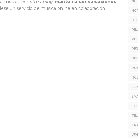
de música por
streaming
mantenía conversaciones
NOT
iese un servicio de música online en colaboración
NOT
OC
PEL
PEL
PER
PR
PUB
ROB
SER
SM
SO
TE
TRÁ
VEH