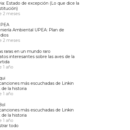
via: Estado de excepción (Lo que dice la
titución)
e 2 meses
UPEA
niería Ambiental UPEA: Plan de
dios
e 2 meses
s raras en un mundo raro
atos interesantes sobre las aves de la
rtida
e 1 año
qui
canciones más escuchadas de Linkin
 de la historia
e 1 año
Bol
canciones más escuchadas de Linkin
 de la historia
e 1 año
trar todo