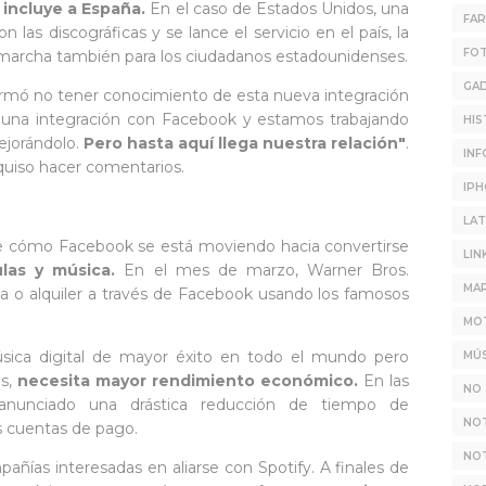
 incluye a España.
En el caso de Estados Unidos, una
FA
 las discográficas y se lance el servicio en el país, la
FO
marcha también para los ciudadanos estadounidenses.
GA
firmó no tener conocimiento de esta nueva integración
 una integración con Facebook y estamos trabajando
HIS
ejorándolo.
Pero hasta aquí llega nuestra relación"
.
INF
 quiso hacer comentarios.
IP
LAT
e cómo Facebook se está moviendo hacia convertirse
LIN
ulas y música.
En el mes de marzo, Warner Bros.
MAR
ta o alquiler a través de Facebook usando los famosos
MO
úsica digital de mayor éxito en todo el mundo pero
MÚS
es,
necesita mayor rendimiento económico.
En las
NO 
anunciado una drástica reducción de tiempo de
NO
s cuentas de pago.
NOT
añías interesadas en aliarse con Spotify. A finales de