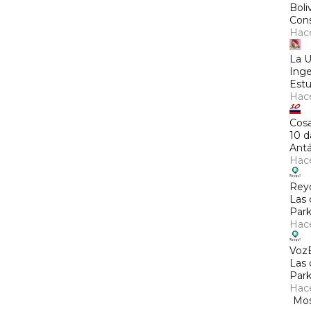
Boli
Cons
Hac
La 
Inge
Estu
Hac
Cosa
10 d
Antá
Hac
Rey
Las 
Park
Hac
Voz
Las 
Park
Hac
Mos