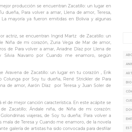
mejor producción se encuentran Zacatillo: un lugar en
u dueña, Para volver a amar, Llena de amor, Teresa,
 mayoría ya fueron emitidas en Bolivia y algunas
or actriz, se encuentran Ingrid Martz de Zacatillo: un
 de Niña de mi corazón, Zuria Vega de Mar de amor,
ros de Para volver a amar, Ariadne Díaz por Llena de
 y Silvia Navarro por Cuando me enamoro, según
AB
ANI
 Aravena de Zacatillo: un lugar en tu corazón , Erik
ART
o Colunga por Soy tu dueña, René Strickler de Para
BIO
lena de amor, Aarón Díaz por Teresa y Juan Soler de
CÓ
CU
 el de mejor canción característica. En este acápite se
de Zacatillo; Ándale niña, de Niña de mi corazón:
DO
londrinas viajeras, de Soy tu dueña; Para volver a
EMP
s mala de Teresa y Cuando me enamoro, de la novela
e galería de artistas ha sido convocada para desfilar
EST