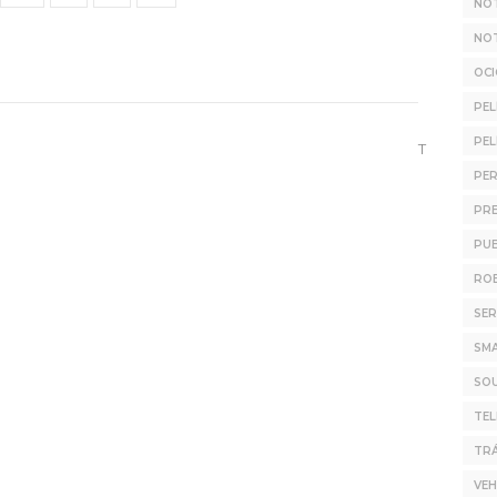
NOT
NOT
OC
PEL
PEL
T
PER
PR
PUB
ROB
SER
SM
SO
TE
TRÁ
VEH