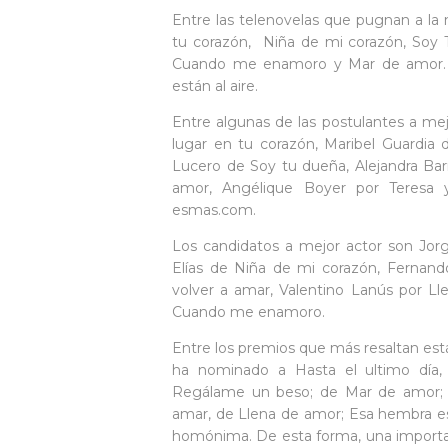
Entre las telenovelas que pugnan a la 
tu corazón, Niña de mi corazón, Soy T
Cuando me enamoro y Mar de amor. La
están al aire.
Entre algunas de las postulantes a mej
lugar en tu corazón, Maribel Guardia
Lucero de Soy tu dueña, Alejandra Bar
amor, Angélique Boyer por Teresa
esmas.com.
Los candidatos a mejor actor son Jorge
Elías de Niña de mi corazón, Fernand
volver a amar, Valentino Lanús por L
Cuando me enamoro.
Entre los premios que más resaltan está
ha nominado a Hasta el ultimo día, 
Regálame un beso; de Mar de amor; Go
amar, de Llena de amor; Esa hembra e
homónima. De esta forma, una important