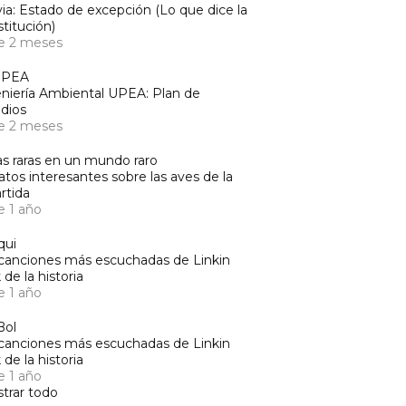
via: Estado de excepción (Lo que dice la
titución)
e 2 meses
UPEA
niería Ambiental UPEA: Plan de
dios
e 2 meses
s raras en un mundo raro
atos interesantes sobre las aves de la
rtida
e 1 año
qui
canciones más escuchadas de Linkin
 de la historia
e 1 año
Bol
canciones más escuchadas de Linkin
 de la historia
e 1 año
trar todo