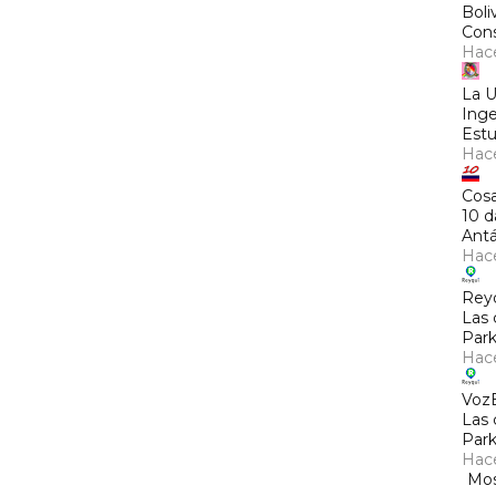
Boli
Cons
Hac
La 
Inge
Estu
Hac
Cosa
10 d
Antá
Hac
Rey
Las 
Park
Hac
Voz
Las 
Park
Hac
Mos