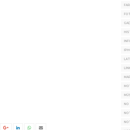
FA
FO
GA
HIS
INF
IP
LAT
LIN
MAR
MO
MÚS
NO 
NO
NOT