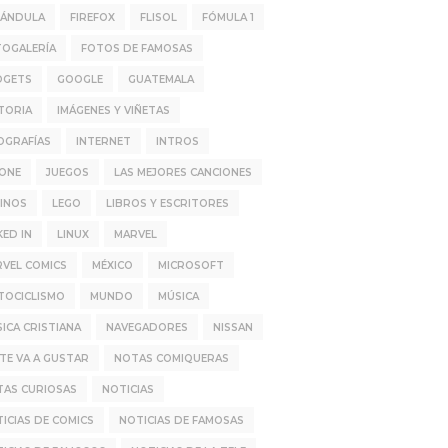
RÁNDULA
FIREFOX
FLISOL
FÓMULA 1
TOGALERÍA
FOTOS DE FAMOSAS
DGETS
GOOGLE
GUATEMALA
TORIA
IMÁGENES Y VIÑETAS
OGRAFÍAS
INTERNET
INTROS
HONE
JUEGOS
LAS MEJORES CANCIONES
INOS
LEGO
LIBROS Y ESCRITORES
KED IN
LINUX
MARVEL
VEL COMICS
MÉXICO
MICROSOFT
TOCICLISMO
MUNDO
MÚSICA
ICA CRISTIANA
NAVEGADORES
NISSAN
TE VA A GUSTAR
NOTAS COMIQUERAS
TAS CURIOSAS
NOTICIAS
ICIAS DE COMICS
NOTICIAS DE FAMOSAS