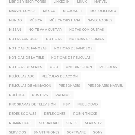
LIBROS Y ESCRITORES
LINKED IN
LINUX
MARVEL
MARVEL COMICS
MÉXICO
MICROSOFT
MOTOCICLISMO
MUNDO
MÚSICA
MÚSICA CRISTIANA
NAVEGADORES
NISSAN
NO TE VA A GUSTAR
NOTAS COMIQUERAS
NOTAS CURIOSAS
NOTICIAS
NOTICIAS DE COMICS
NOTICIAS DE FAMOSAS
NOTICIAS DE FAMOSOS
NOTICIAS DE LA TELE
NOTICIAS DE PELÍCULAS
NOTICIAS DE SERIES
OCIO
ONE DIRECTION
PELÍCULAS
PELÍCULAS ABC
PELÍCULAS DE ACCIÓN
PELÍCULAS DE ANIMACIÓN
PERSONAJES
PERSONAJES MARVEL
POLÍTICA
POSTERS
PREMIOS
PROGRAMAS DE TELEVISIÓN
PSY
PUBLICIDAD
REDES SOCIALES
REFLEXIONES
ROBIN THICKE
ROMÁNTICOS
SEGURIDAD
SERIES
SERIES TV
SERVICIOS
SMARTPHONES
SOFTWARE
SONY