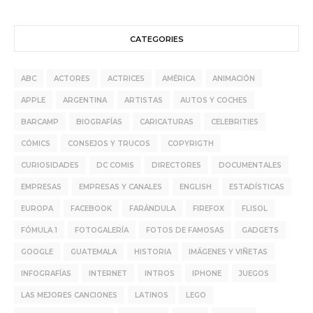
CATEGORIES
ABC
ACTORES
ACTRICES
AMÉRICA
ANIMACIÓN
APPLE
ARGENTINA
ARTISTAS
AUTOS Y COCHES
BARCAMP
BIOGRAFÍAS
CARICATURAS
CELEBRITIES
CÓMICS
CONSEJOS Y TRUCOS
COPYRIGTH
CURIOSIDADES
DC COMIS
DIRECTORES
DOCUMENTALES
EMPRESAS
EMPRESAS Y CANALES
ENGLISH
ESTADÍSTICAS
EUROPA
FACEBOOK
FARÁNDULA
FIREFOX
FLISOL
FÓMULA 1
FOTOGALERÍA
FOTOS DE FAMOSAS
GADGETS
GOOGLE
GUATEMALA
HISTORIA
IMÁGENES Y VIÑETAS
INFOGRAFÍAS
INTERNET
INTROS
IPHONE
JUEGOS
LAS MEJORES CANCIONES
LATINOS
LEGO