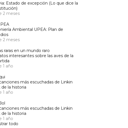
via: Estado de excepción (Lo que dice la
titución)
e 2 meses
UPEA
niería Ambiental UPEA: Plan de
dios
e 2 meses
s raras en un mundo raro
atos interesantes sobre las aves de la
rtida
e 1 año
qui
canciones más escuchadas de Linkin
 de la historia
e 1 año
Bol
canciones más escuchadas de Linkin
 de la historia
e 1 año
trar todo