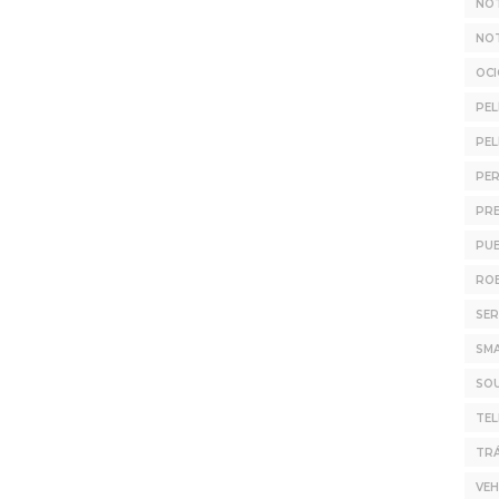
NOT
NOT
OC
PEL
PEL
PER
PR
PUB
ROB
SER
SM
SO
TE
TRÁ
VEH