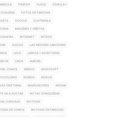
RÁNDULA
FIREFOX
FLISOL
FÓMULA 1
TOGALERÍA
FOTOS DE FAMOSAS
DGETS
GOOGLE
GUATEMALA
TORIA
IMÁGENES Y VIÑETAS
OGRAFÍAS
INTERNET
INTROS
HONE
JUEGOS
LAS MEJORES CANCIONES
INOS
LEGO
LIBROS Y ESCRITORES
KED IN
LINUX
MARVEL
VEL COMICS
MÉXICO
MICROSOFT
TOCICLISMO
MUNDO
MÚSICA
ICA CRISTIANA
NAVEGADORES
NISSAN
TE VA A GUSTAR
NOTAS COMIQUERAS
TAS CURIOSAS
NOTICIAS
ICIAS DE COMICS
NOTICIAS DE FAMOSAS