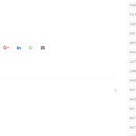
FA
FO
GA
HIS
INF
IP
LAT
LIN
MAR
MO
T
MÚS
NO 
NO
NOT