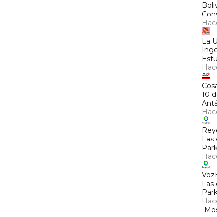
Boli
Cons
Hac
La 
Inge
Estu
Hac
Cosa
10 d
Antá
Hac
Rey
Las 
Park
Hac
Voz
Las 
Park
Hac
Mos