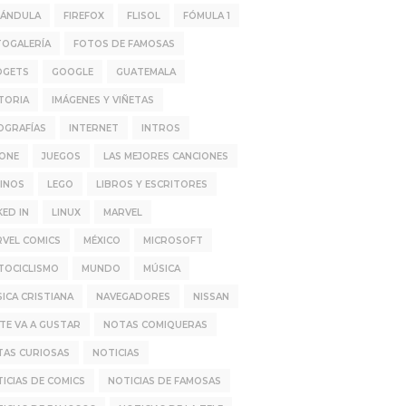
RÁNDULA
FIREFOX
FLISOL
FÓMULA 1
TOGALERÍA
FOTOS DE FAMOSAS
DGETS
GOOGLE
GUATEMALA
TORIA
IMÁGENES Y VIÑETAS
OGRAFÍAS
INTERNET
INTROS
HONE
JUEGOS
LAS MEJORES CANCIONES
INOS
LEGO
LIBROS Y ESCRITORES
KED IN
LINUX
MARVEL
VEL COMICS
MÉXICO
MICROSOFT
TOCICLISMO
MUNDO
MÚSICA
ICA CRISTIANA
NAVEGADORES
NISSAN
TE VA A GUSTAR
NOTAS COMIQUERAS
TAS CURIOSAS
NOTICIAS
ICIAS DE COMICS
NOTICIAS DE FAMOSAS