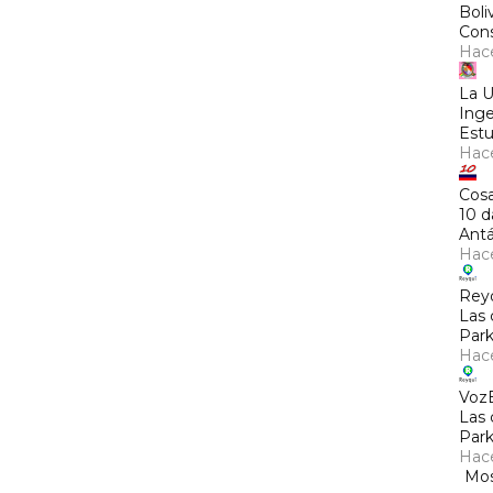
Boli
Cons
Hac
La 
Inge
Estu
Hac
Cosa
10 d
Antá
Hac
Rey
Las 
Park
Hac
Voz
Las 
Park
Hac
Mos