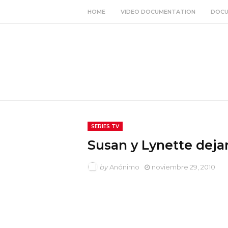
HOME
VIDEO DOCUMENTATION
DOCU
SERIES TV
Susan y Lynette deja
by
Anónimo
noviembre 29, 2010