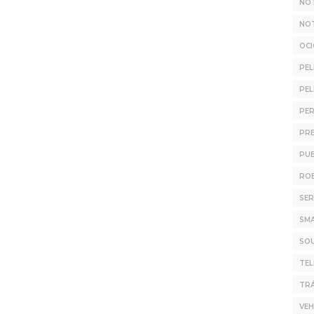
NOT
NOT
OC
PEL
PEL
PER
PR
PUB
ROB
SER
SM
SO
TE
TRÁ
VEH