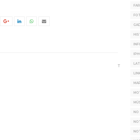
FA
FO
GA
HIS
INF
IP
LAT
T
LIN
MAR
MO
MÚS
NO 
NO
NOT