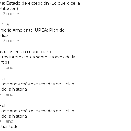
via: Estado de excepción (Lo que dice la
titución)
e 2 meses
UPEA
niería Ambiental UPEA: Plan de
dios
e 2 meses
s raras en un mundo raro
atos interesantes sobre las aves de la
rtida
e 1 año
qui
canciones más escuchadas de Linkin
 de la historia
e 1 año
Bol
canciones más escuchadas de Linkin
 de la historia
e 1 año
trar todo