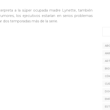
nterpreta a la súper ocupada madre Lynette, también
s rumores, los ejecutivos estarían en serios problemas
 dos temporadas más de la serie.
AB
ANI
ART
BIO
CÓ
CU
DO
EMP
EST